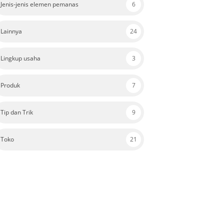
Jenis-jenis elemen pemanas
6
Lainnya
24
Lingkup usaha
3
Produk
7
Tip dan Trik
9
Toko
21