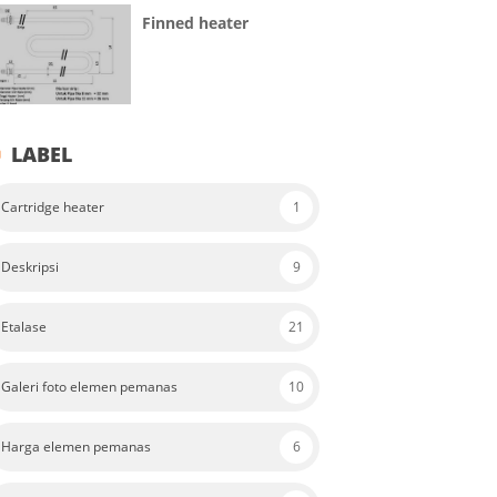
Finned heater
LABEL
Cartridge heater
1
Deskripsi
9
Etalase
21
Galeri foto elemen pemanas
10
Harga elemen pemanas
6